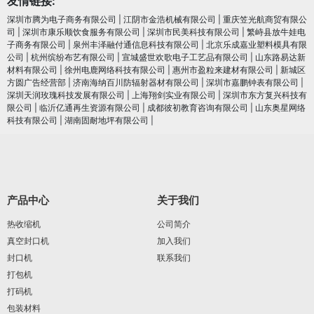
友情链接:
深圳市腾为电子商务有限公司
|
江阴市金浩机械有限公司
|
重庆笠光航商贸有限公
司
|
深圳市康乐顺饮食服务有限公司
|
深圳市民美科技有限公司
|
繁峙县放牛娃电
子商务有限公司
|
泉州丰泽融付通信息科技有限公司
|
北京乐成嘉业塑料模具有限
公司
|
杭州缤纷布艺有限公司
|
宣城盛世欢歌电子工艺品有限公司
|
山东路易达新
材料有限公司
|
徐州电鹿网络科技有限公司
|
惠州市盈粒来建材有限公司
|
新城区
方圆广告经营部
|
济南海纳百川防辐射器材有限公司
|
深圳市嘉鹏钟表有限公司
|
深圳天润玫瑰科技发展有限公司
|
上海翔剑实业有限公司
|
深圳市东方复兴科技有
限公司
|
临沂亿通再生资源有限公司
|
成都彼初教育咨询有限公司
|
山东奥星网络
科技有限公司
|
湖南固耐地坪有限公司
|
产品中心
关于我们
热收缩机
公司简介
真空封口机
加入我们
封口机
联系我们
打包机
打码机
包装材料