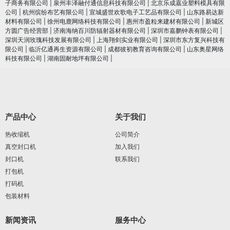
子商务有限公司
|
泉州丰泽融付通信息科技有限公司
|
北京乐成嘉业塑料模具有限
公司
|
杭州缤纷布艺有限公司
|
宣城盛世欢歌电子工艺品有限公司
|
山东路易达新
材料有限公司
|
徐州电鹿网络科技有限公司
|
惠州市盈粒来建材有限公司
|
新城区
方圆广告经营部
|
济南海纳百川防辐射器材有限公司
|
深圳市嘉鹏钟表有限公司
|
深圳天润玫瑰科技发展有限公司
|
上海翔剑实业有限公司
|
深圳市东方复兴科技有
限公司
|
临沂亿通再生资源有限公司
|
成都彼初教育咨询有限公司
|
山东奥星网络
科技有限公司
|
湖南固耐地坪有限公司
|
产品中心
关于我们
热收缩机
公司简介
真空封口机
加入我们
封口机
联系我们
打包机
打码机
包装材料
新闻资讯
服务中心