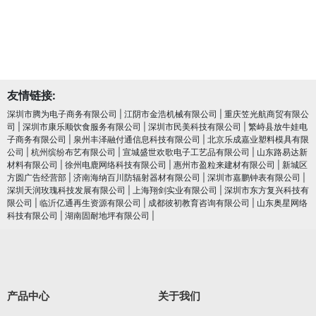
友情链接:
深圳市腾为电子商务有限公司
|
江阴市金浩机械有限公司
|
重庆笠光航商贸有限公
司
|
深圳市康乐顺饮食服务有限公司
|
深圳市民美科技有限公司
|
繁峙县放牛娃电
子商务有限公司
|
泉州丰泽融付通信息科技有限公司
|
北京乐成嘉业塑料模具有限
公司
|
杭州缤纷布艺有限公司
|
宣城盛世欢歌电子工艺品有限公司
|
山东路易达新
材料有限公司
|
徐州电鹿网络科技有限公司
|
惠州市盈粒来建材有限公司
|
新城区
方圆广告经营部
|
济南海纳百川防辐射器材有限公司
|
深圳市嘉鹏钟表有限公司
|
深圳天润玫瑰科技发展有限公司
|
上海翔剑实业有限公司
|
深圳市东方复兴科技有
限公司
|
临沂亿通再生资源有限公司
|
成都彼初教育咨询有限公司
|
山东奥星网络
科技有限公司
|
湖南固耐地坪有限公司
|
产品中心
关于我们